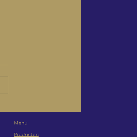
st! De Italiaanse
en zijn er weer
Menu
Producten