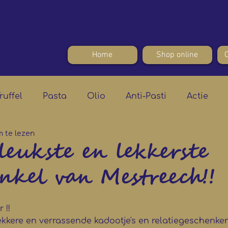
Home
Shop online
ruffel
Pasta
Olio
Anti-Pasti
Actie
m te lezen
leukste en lekkerste
kel van Mestreech!!
 !!
lekkere en verrassende kadootje's en relatiegeschenke