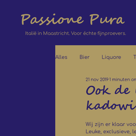
Passione Pura
Italië in Maastricht. Voor échte fijnproevers.
Alles
Bier
Liquore
T
21 nov 2019
1 minuten o
Ook de 
kadowin
Wij zijn er klaar voor
Leuke, exclusieve, 