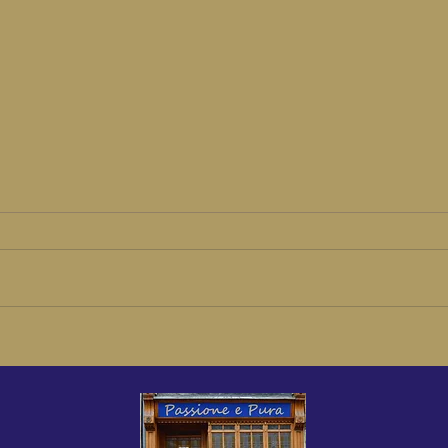
Verse truffels ook op
Proo
Hemelvaartsdag!
bier