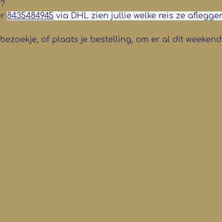
? 
r 
8435484945
 via DHL zien jullie welke reis ze aflegge
ezoekje, of plaats je bestelling, om er al dit weekend