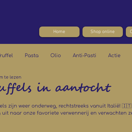
Home
Shop online
ruffel
Pasta
Olio
Anti-Pasti
Actie
m te lezen
ruffels in aantocht
fels zijn weer onderweg, rechtstreeks vanuit Italië! 🇮🇹
g uit naar onze favoriete verwennerij en verwachten z