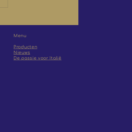
st! De Italiaanse
en zijn er weer
Menu
Producten
Nieuws
De passie voor Italië