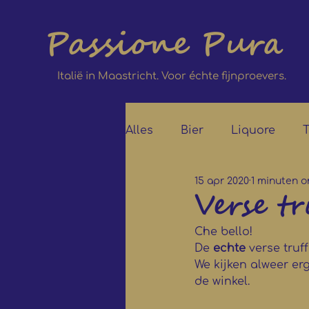
Passione Pura
Italië in Maastricht. Voor échte fijnproevers.
Alles
Bier
Liquore
T
15 apr 2020
1 minuten o
Verse t
Che bello! 
De 
echte
 verse truf
We kijken alweer er
de winkel.