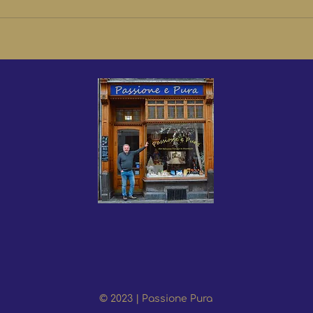
Verse truffels ook op
Proo
Hemelvaartsdag!
bier
© 2023 | Passione Pura